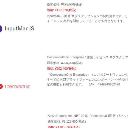
通常価格:
¥121,000
(税込)
価格:
¥117,370
(税込)
InputManJS 開発 サブスクリプションの契約更新です
イニャル の契約を開始していることが条件となります。
ComponentOne Enterprise 1開発ライセンス サブ
通常価格:
¥220,000
(税込)
価格:
¥202,400
(税込)
「ComponentOne Enterprise」（コンポネートワン
すべての.NETプラットフォームのコンポーネントを利用できるほか、
定の機能も利用できます。 JAN：4949240162498
ActiveReports for .NET 20.0J Professional 1開発（3パ
通常価格:
¥1,128,600
(税込)
価格:
¥1,015,740
(税込)