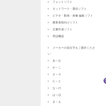
フォントソフト
ネットワーク・通信ソフト
ビデオ・動画・画像 編集ソフト
農業者様向けソフト
文書作成ソフト
周辺機器
メーカーの頭文字をご選択くださ
い
あ～お
か～こ
さ～そ
た～と
な～の
は～ほ
ま～も