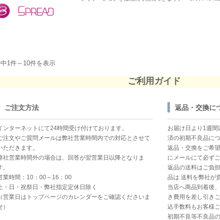
件中1件～10件を表示
ご利用ガイド
ご注文方法
返品・交換に
インターネットにて24時間受け付けております。
お届け日より1週間
ご注文やご質問メールは弊社営業時間内での対応とさせて
済の初期不良品に
いただきます。
返品・交換をご希
弊社営業時間外の場合は、回答が翌営業日以降となりま
にメールにて必ず
す。
返品の送料はご負
営業時間：10：00～16：00
品は 送料を弊社が
土・日・祝祭日・弊社指定定休日除く
当店へ商品到着後
（営業日はトップページのカレンダーをご確認くださいま
き費用を差し引きご
せ）
込手数料もお客様ご
初期不良等不良品