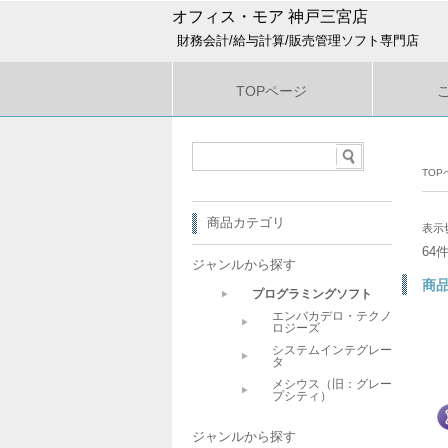
オフィス・モア 神戸三宮店
財務会計/給与計算/販売管理ソフト専門店
TOPページ
TOP
商品カテゴリ
表示
64
ジャンルから探す
商
プログラミングソフト
エンバカデロ・テクノ
ロジーズ
システムインテグレー
タ
メシウス（旧：グレー
プシティ）
ジャンルから探す