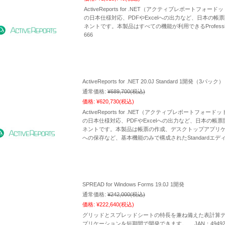
ActiveReports for .NET（アクティブレポート
の日本仕様対応、PDFやExcelへの出力など、日本の
ネントです。本製品はすべての機能が利用できるProfession
666
ActiveReports for .NET 20.0J Standard 1開発（3パック）
通常価格:
¥689,700
(税込)
価格:
¥620,730
(税込)
ActiveReports for .NET（アクティブレポート
の日本仕様対応、PDFやExcelへの出力など、日本の
ネントです。本製品は帳票の作成、デスクトップアプリ
への保存など、基本機能のみで構成されたStandardエディショ
SPREAD for Windows Forms 19.0J 1開発
通常価格:
¥242,000
(税込)
価格:
¥222,640
(税込)
グリッドとスプレッドシートの特長を兼ね備えた表計算デー
プリケーションを短期間で開発できます。 JAN：4949240