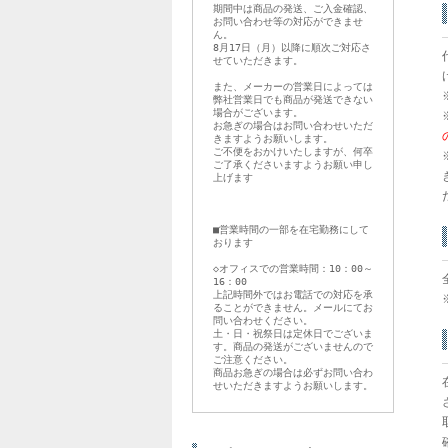
期間中は商品の発送、ご入金確認、
お問い合わせ等の対応ができませ
ん。
8月17日（月）以降に順次ご対応さ
せていただきます。
また、メーカーの営業日によっては
弊社営業日でも商品が発送できない
場合がございます。
お急ぎの場合はお問い合わせいただ
きますようお願いします。
ご不便をおかけいたしますが、何卒
ご了承くださいますようお願い申し
上げます
■営業時間の一部を在宅勤務にして
おります
◇オフィスでの営業時間：10：00～
16：00
上記時間外ではお電話での対応を承
ることができません。メールにてお
問い合わせください。
土・日・祝祭日は定休日でございま
す。商品の発送がございませんので
ご注意ください。
商品お急ぎの場合は必ずお問い合わ
せいただきますようお願いします。