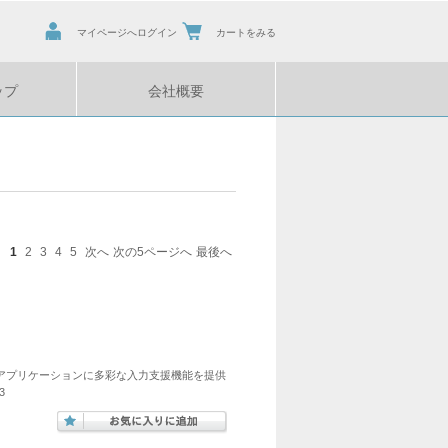
マイページへログイン
カートをみる
ップ
会社概要
1
2
3
4
5
次へ
次の5ページへ
最後へ
）はWPFアプリケーションに多彩な入力支援機能を提供
3