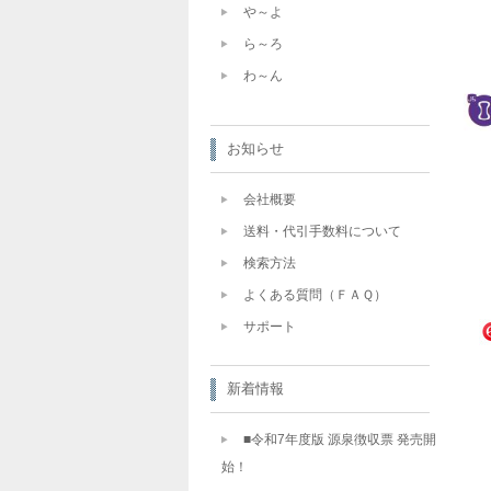
や～よ
ら～ろ
わ～ん
お知らせ
会社概要
送料・代引手数料について
検索方法
よくある質問（ＦＡＱ）
サポート
新着情報
■令和7年度版 源泉徴収票 発売開
始！