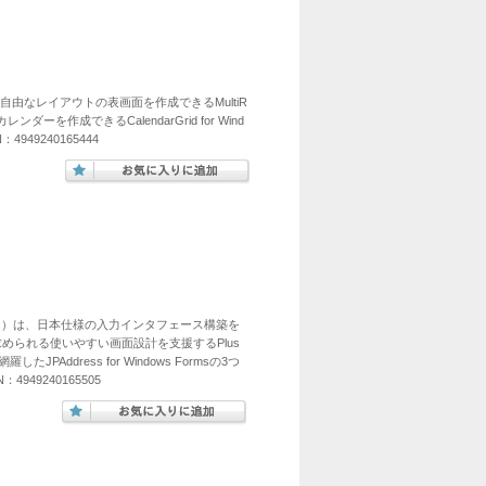
プラス)は、自由なレイアウトの表画面を作成できるMultiR
ンダーを作成できるCalendarGrid for Wind
949240165444
ットマンプラス）は、日本仕様の入力インタフェース構築を
ステムに求められる使いやすい画面設計を支援するPlus
たJPAddress for Windows Formsの3つ
49240165505