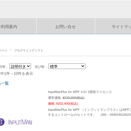
ご利用案内
お問い合せ
サイトマ
ページ
プログラミングソフト
切替：
並び順：
件中1件～10件を表示
品一覧
InputManPlus for WPF 4.0J 1開発ライセンス
通常価格:
¥220,000
(税込)
価格:
¥202,400
(税込)
InputManPlus for WPF （インプットマンプラス
するコントロールのセットです。 JAN：494924016624