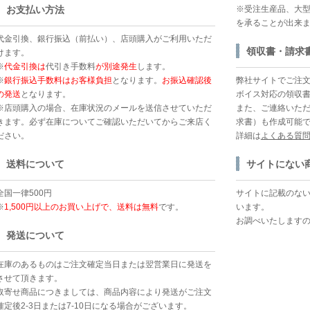
お支払い方法
※受注生産品、大
を承ることが出来
代金引換、銀行振込（前払い）、店頭購入がご利用いただ
領収書・請求
けます。
※
代金引換は
代引き手数料
が別途発生
します。
※
銀行振込手数料はお客様負担
となります。
お振込確認後
弊社サイトでご注
の発送
となります。
ボイス対応の領収
※店頭購入の場合、在庫状況のメールを送信させていただ
また、ご連絡いた
きます。必ず在庫についてご確認いただいてからご来店く
求書）も作成可能
ださい。
詳細は
よくある質
送料について
サイトにない
全国一律500円
サイトに記載のな
※
1,500円以上のお買い上げで、送料は無料
です。
います。
お調べいたします
発送について
在庫のあるものはご注文確定当日または翌営業日に発送を
させて頂きます。
取寄せ商品につきましては、商品内容により発送がご注文
確定後2-3日または7-10日になる場合がございます。