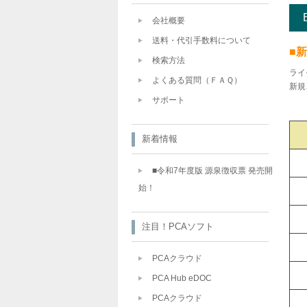
会社概要
送料・代引手数料について
■
検索方法
ライ
よくある質問（ＦＡＱ）
新規
サポート
新着情報
■令和7年度版 源泉徴収票 発売開
始！
注目！PCAソフト
PCAクラウド
PCA Hub eDOC
PCAクラウド