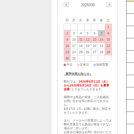
2026/08
日
月
火
水
木
金
土
1
2
3
4
5
6
7
8
9
10
11
12
13
14
15
16
17
18
19
20
21
22
23
24
25
26
27
28
29
30
31
■
■
■
今日
定休日
短縮営業
☆夏季休業お知らせ★
弊社では、
2026年8月11日（火）
から2026年8月16日（日）を夏季
休業
とさせていただきます。
期間中は商品の発送、ご入金確認、
お問い合わせ等の対応ができませ
ん。
8月17日（月）以降に順次ご対応さ
せていただきます。
また、メーカーの営業日によっては
弊社営業日でも商品が発送できない
場合がございます。
お急ぎの場合はお問い合わせいただ