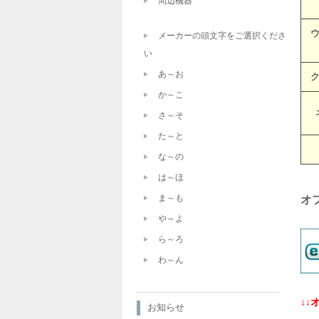
周辺機器
メーカーの頭文字をご選択くださ
い
あ～お
か～こ
さ～そ
た～と
な～の
は～ほ
ま～も
オ
や～よ
ら～ろ
わ～ん
↓
お知らせ