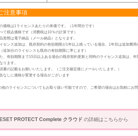
ご注意事項
の価格は1ライセンスあたりの単価です。（1年間分です）
べて税込価格です（消費税は10％の計算です）
品形態は電子納品（メール納品）となります。
イセンス追加は、既存契約の有効期限が1年以上残っている場合、1年目は追加費用
（追加分のライセンスも既存の有効期限に準じます）
た、有効期限まで15日以上ある場合の既存契約更新と同時のライセンス追加は、年
なります。
請書の記載をお願いいたします。（ご注文確定後にメールいたします。）
告なしに価格が変更する場合がございます
の他のライセンスについてもお取り扱い可能ですので、ご希望の場合はお気軽にお
ESET PROTECT Complete クラウド
の詳細はこちらから