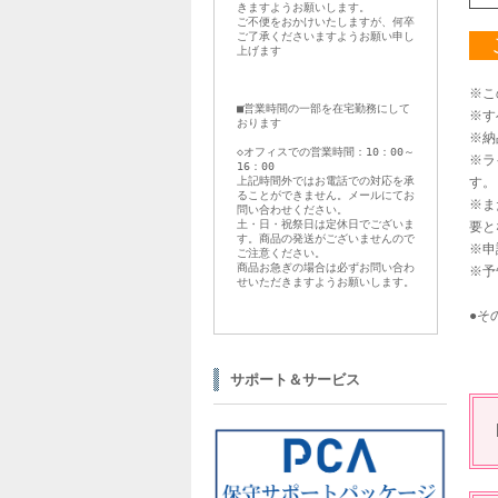
きますようお願いします。
ご不便をおかけいたしますが、何卒
ご了承くださいますようお願い申し
上げます
※こ
■営業時間の一部を在宅勤務にして
※す
おります
※納
◇オフィスでの営業時間：10：00～
※ラ
16：00
上記時間外ではお電話での対応を承
す。
ることができません。メールにてお
※ま
問い合わせください。
土・日・祝祭日は定休日でございま
要と
す。商品の発送がございませんので
※申
ご注意ください。
商品お急ぎの場合は必ずお問い合わ
※予
せいただきますようお願いします。
●そ
サポート＆サービス