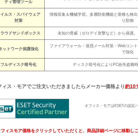
ティ管理ツール
ウイルス・スパイウェア
情報収集＆機械学習。多層防衛機能と亜種も検出
対策
り防御
クラウドサンドボックス
未知の脅威（ゼロデイ攻撃など）から保護。
ファイアウォール・迷惑メール対策・Webコン
ネットワーク保護強化
で強化
フルディスク暗号化
ディスク暗号化によりPC紛失盗難
フィス・モアでご注文いただきましたらメーカー価格より
約10
オフィス・モアはESETの認定
↓オフィスモア価格をクリックしていただくと、商品詳細ページに移動しご