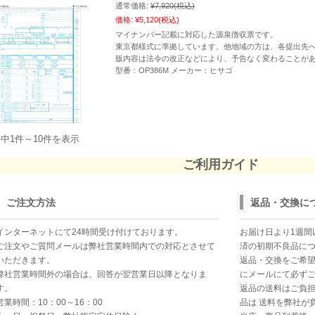
通常価格:
¥7,920
(税込)
価格:
¥5,120
(税込)
マイナンバー記載に対応した源泉徴収票です。
東京都様式に準拠しています。他地域の方は、各提出先
版内容は法令の改正などにより、予告なく変わることが
型番：OP386M メーカー：ヒサゴ
件中1件～10件を表示
ご利用ガイド
ご注文方法
返品・交換に
インターネットにて24時間受け付けております。
お届け日より1週間
ご注文やご質問メールは弊社営業時間内での対応とさせて
済の初期不良品に
いただきます。
返品・交換をご希
弊社営業時間外の場合は、回答が翌営業日以降となりま
にメールにて必ず
す。
返品の送料はご負
営業時間：10：00～16：00
品は 送料を弊社が