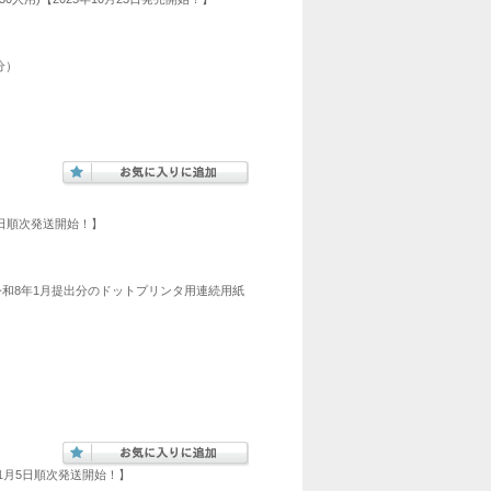
分）
月5日順次発送開始！】
和8年1月提出分のドットプリンタ用連続用紙
年11月5日順次発送開始！】