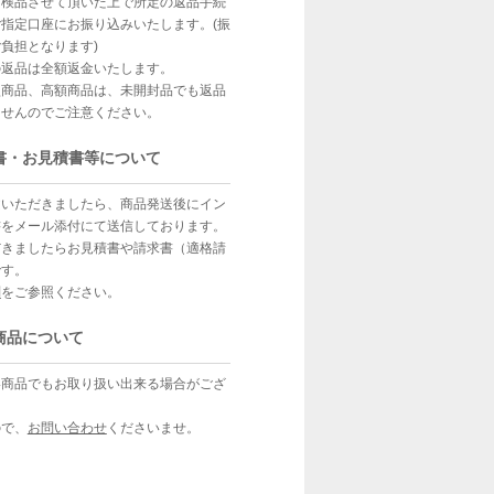
、検品させて頂いた上で所定の返品手続
指定口座にお振り込みいたします。(振
負担となります)
の返品は全額返金いたします。
型商品、高額商品は、未開封品でも返品
ませんのでご注意ください。
書・お見積書等について
文いただきましたら、商品発送後にイン
書をメール添付にて送信しております。
だきましたらお見積書や請求書（適格請
です。
問
をご参照ください。
商品について
い商品でもお取り扱い出来る場合がござ
ので、
お問い合わせ
くださいませ。