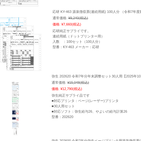
応研 KY-463 源泉徴収票(連続用紙) 100人分 （令和7
通常価格:
¥9,240
(税込)
価格:
¥7,660
(税込)
応研純正サプライです。
連続用紙（ドットプリンター用）
入数 ：100セット（100人分）
型番：KY-463 メーカー：応研
弥生 202620 令和7年分年末調整セット30人用【2025年
通常価格:
¥15,048
(税込)
価格:
¥12,790
(税込)
弥生純正サプライ品です
■対応プリンタ：ページ(レーザー)プリンタ
■30人用セット
■対応ソフト：弥生給与26、やよいの給与計算26
型番：202620
弥生 202600 令和7年分弥生ページプリンタ用源泉徴収票(3