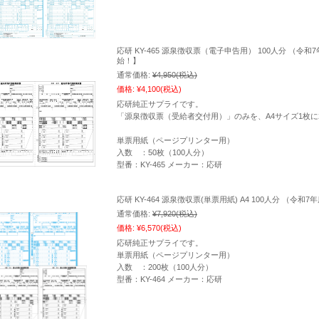
応研 KY-465 源泉徴収票（電子申告用） 100人分 （令和
始！】
通常価格:
¥4,950
(税込)
価格:
¥4,100
(税込)
応研純正サプライです。
「源泉徴収票（受給者交付用）」のみを、A4サイズ1枚に
単票用紙（ページプリンター用）
入数 ：50枚（100人分）
型番：KY-465 メーカー：応研
応研 KY-464 源泉徴収票(単票用紙) A4 100人分 （令
通常価格:
¥7,920
(税込)
価格:
¥6,570
(税込)
応研純正サプライです。
単票用紙（ページプリンター用）
入数 ：200枚（100人分）
型番：KY-464 メーカー：応研