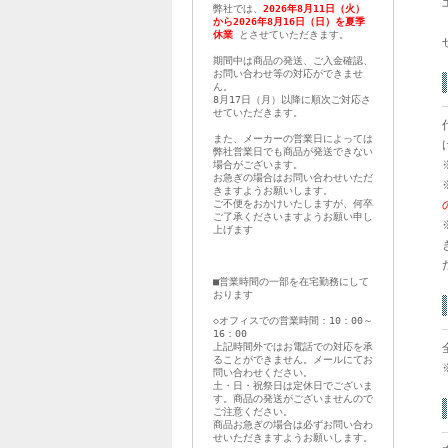
弊社では、
2026年8月11日（火）
から2026年8月16日（日）を夏季
休業
とさせていただきます。
期間中は商品の発送、ご入金確認、
お問い合わせ等の対応ができませ
ん。
8月17日（月）以降に順次ご対応さ
せていただきます。
また、メーカーの営業日によっては
弊社営業日でも商品が発送できない
場合がございます。
お急ぎの場合はお問い合わせいただ
きますようお願いします。
ご不便をおかけいたしますが、何卒
ご了承くださいますようお願い申し
上げます
■営業時間の一部を在宅勤務にして
おります
◇オフィスでの営業時間：10：00～
16：00
上記時間外ではお電話での対応を承
ることができません。メールにてお
問い合わせください。
土・日・祝祭日は定休日でございま
す。商品の発送がございませんので
ご注意ください。
商品お急ぎの場合は必ずお問い合わ
せいただきますようお願いします。