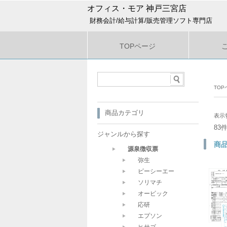
オフィス・モア 神戸三宮店
財務会計/給与計算/販売管理ソフト専門店
TOPページ
TOP
商品カテゴリ
表示
83
ジャンルから探す
商
源泉徴収票
弥生
ピーシーエー
ソリマチ
オービック
応研
エプソン