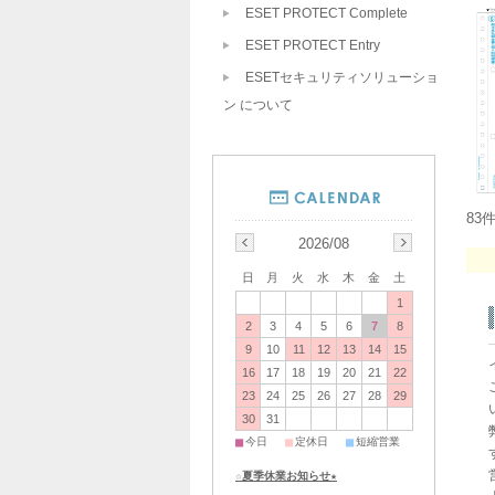
ESET PROTECT Complete
ESET PROTECT Entry
ESETセキュリティソリューショ
ン について
83
2026/08
日
月
火
水
木
金
土
1
2
3
4
5
6
7
8
9
10
11
12
13
14
15
16
17
18
19
20
21
22
23
24
25
26
27
28
29
30
31
■
■
■
今日
定休日
短縮営業
☆夏季休業お知らせ★