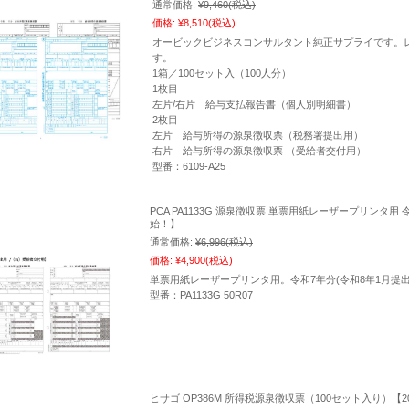
通常価格:
¥9,460
(税込)
価格:
¥8,510
(税込)
オービックビジネスコンサルタント純正サプライです。
す。
1箱／100セット入（100人分）
1枚目
左片/右片 給与支払報告書（個人別明細書）
2枚目
左片 給与所得の源泉徴収票（税務署提出用）
右片 給与所得の源泉徴収票 （受給者交付用）
型番：6109-A25
PCA PA1133G 源泉徴収票 単票用紙レーザープリンタ用 令
始！】
通常価格:
¥6,996
(税込)
価格:
¥4,900
(税込)
単票用紙レーザープリンタ用。令和7年分(令和8年1月提
型番：PA1133G 50R07
ヒサゴ OP386M 所得税源泉徴収票（100セット入り）【