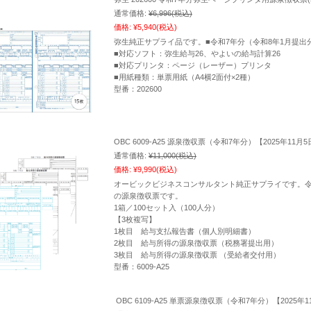
通常価格:
¥6,996
(税込)
価格:
¥5,940
(税込)
弥生純正サプライ品です。■令和7年分（令和8年1月提出
■対応ソフト：弥生給与26、やよいの給与計算26
■対応プリンタ：ページ（レーザー）プリンタ
■用紙種類：単票用紙（A4横2面付×2種）
型番：202600
OBC 6009-A25 源泉徴収票（令和7年分）【2025年11
通常価格:
¥11,000
(税込)
価格:
¥9,990
(税込)
オービックビジネスコンサルタント純正サプライです。令
の源泉徴収票です。
1箱／100セット入（100人分）
【3枚複写】
1枚目 給与支払報告書（個人別明細書）
2枚目 給与所得の源泉徴収票（税務署提出用）
3枚目 給与所得の源泉徴収票 （受給者交付用）
型番：6009-A25
OBC 6109-A25 単票源泉徴収票（令和7年分）【2025