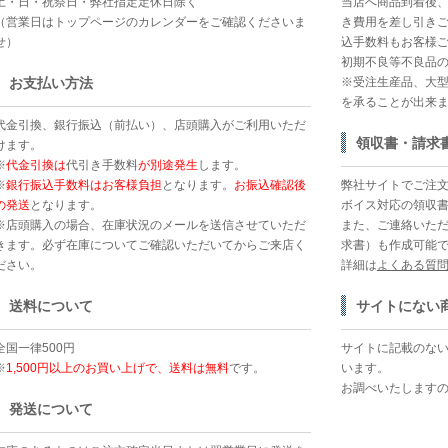
土・日・祝祭日・弊社指定定休日除く
当店へ商品到着後
（営業日はトップページのカレンダーをご確認くださいま
き費用を差し引きご
せ）
込手数料もお客様ご
初期不良等不良品
お支払い方法
※受注生産品、大
を承ることが出来
代金引換、銀行振込（前払い）、店頭購入がご利用いただ
領収書・請求
けます。
※
代金引換は
代引き手数料
が別途発生
します。
※
銀行振込手数料はお客様負担
となります。
お振込確認後
弊社サイトでご注
の発送
となります。
ボイス対応の領収
※店頭購入の場合、在庫状況のメールを送信させていただ
また、ご連絡いた
きます。必ず在庫についてご確認いただいてからご来店く
求書）も作成可能
ださい。
詳細は
よくある質
送料について
サイトにない
全国一律500円
サイトに記載のな
※
1,500円以上のお買い上げで、送料は無料
です。
います。
お調べいたします
発送について