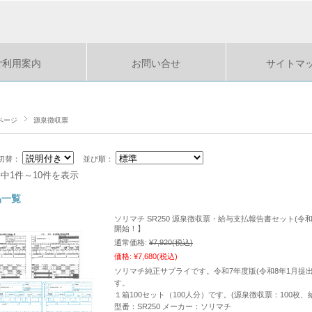
ご利用案内
お問い合せ
サイトマ
ページ
源泉徴収票
切替：
並び順：
件中1件～10件を表示
品一覧
ソリマチ SR250 源泉徴収票・給与支払報告書セット(令和7
開始！】
通常価格:
¥7,920
(税込)
価格:
¥7,680
(税込)
ソリマチ純正サプライです。令和7年度版(令和8年1月提
す。
１箱100セット（100人分）です。(源泉徴収票：100枚
型番：SR250 メーカー：ソリマチ