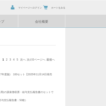
マイページへログイン
カートをみる
ップ
会社概要
1
2
3
4
5
次へ
次の5ページへ
最後へ
年度版) 100セット【2025年11月14日発売
出用)の源泉徴収票・給与支払報告書のセットで
、給与支払報告書：50枚）