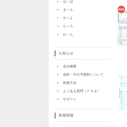
は～ほ
ま～も
や～よ
ら～ろ
わ～ん
お知らせ
会社概要
送料・代引手数料について
検索方法
よくある質問（ＦＡＱ）
サポート
新着情報