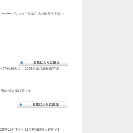
レーザープリンタ用単票用紙の源泉徴収票で
和7年(50名入)【2025年10月20日出荷開
出用)の源泉徴収票です。
2025年10月下旬～11月初旬以降出荷開始】