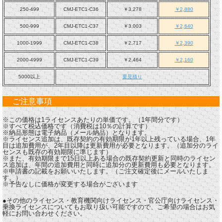
250-499
CMJ-ETC1-C36
￥3,278
￥2,880
500-999
CMJ-ETC1-C37
￥3,003
￥2,640
1000-1999
CMJ-ETC1-C38
￥2,717
￥2,390
2000-4999
CMJ-ETC1-C39
￥2,464
￥2,160
5000以上
要見積り
ご注意事項
※この価格は1ライセンスあたりの単価です。（1年間分です）
※すべて税込価格です（消費税は10％の計算です）
※納品形態は電子納品（メール納品）となります。
※ライセンス追加は、既存契約の有効期限が1年以上残っている場合、1年
目は追加費用が、2年目以降は更新費用が必要となります。（追加分のライ
センスも既存の有効期限に準じます）
※また、有効期限まで15日以上ある場合の既存契約更新と同時のライセン
ス追加は、年間の追加費用と同時に追加分の更新費用も必要となります。
※申請書の記載をお願いいたします。（ご注文確定後にメールいたしま
す。）
※予告なしに価格が変更する場合がございます
●その他のライセンス・教育機関向けライセンス・官公庁向けライセンス・
乗換ライセンスについてもお取り扱い可能ですので、ご希望の場合はお気
軽にお問い合わせください。