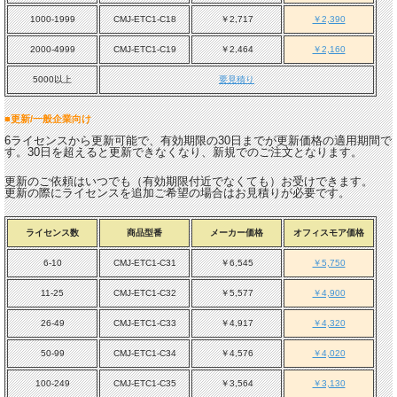
1000-1999
CMJ-ETC1-C18
￥2,717
￥2,390
2000-4999
CMJ-ETC1-C19
￥2,464
￥2,160
5000以上
要見積り
■更新/一般企業向け
6ライセンスから更新可能で、有効期限の30日までが更新価格の適用期間で
す。30日を超えると更新できなくなり、新規でのご注文となります。
更新のご依頼はいつでも（有効期限付近でなくても）お受けできます。
更新の際にライセンスを追加ご希望の場合はお見積りが必要です。
ライセンス数
商品型番
メーカー価格
オフィスモア価格
6-10
CMJ-ETC1-C31
￥6,545
￥5,750
11-25
CMJ-ETC1-C32
￥5,577
￥4,900
26-49
CMJ-ETC1-C33
￥4,917
￥4,320
50-99
CMJ-ETC1-C34
￥4,576
￥4,020
100-249
CMJ-ETC1-C35
￥3,564
￥3,130