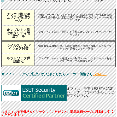
クラウド型セキ
Webブラウザを介してクライアント端末を管理。管理工数大幅
ュリティ管理ツ
削減&環境の変化に迅速に対応。ESETのクラウドサーバーを利
ール
用します
オンプレミス型
クライアント端末を管理。お客様のオンプレミスサーバーを利
セキュリティ管
用します
理ツール
ウイルス・スパ
情報収集＆機械学習。多層防衛機能と亜種も検出するヒューリ
イウェア対策
スティック技術でしっかり防御
ネットワーク保
ファイアウォール・迷惑メール対策・Webコントロール・セキ
護強化
ュアブラウザーの各機能で教化
オフィス・モアでご注文いただきましたらメーカー価格より
12%OFF
!!
オフィス・モアはESETの認定
パートナーですので安心してご
注文ください♪
↓↓オフィスモア価格をクリックしていただくと、商品詳細ページに移動しご注文
いただけます↓↓