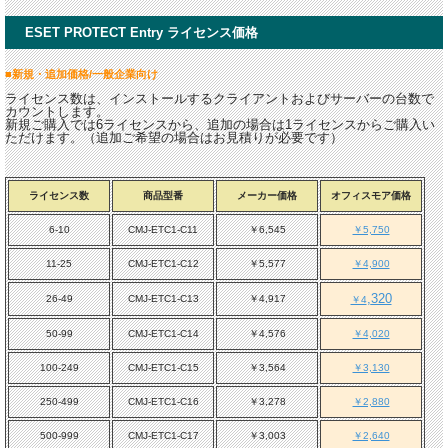
ESET PROTECT Entry ライセンス価格
■新規・追加価格/一般企業向け
ライセンス数は、インストールするクライアントおよびサーバーの台数で
カウントします。
新規ご購入では6ライセンスから、追加の場合は1ライセンスからご購入い
ただけます。（追加ご希望の場合はお見積りが必要です）
ライセンス数
商品型番
メーカー価格
オフィスモア価格
6-10
CMJ-ETC1-C11
￥6,545
￥5,750
11-25
CMJ-ETC1-C12
￥5,577
￥4,900
,
320
26-49
CMJ-ETC1-C13
￥4,917
￥4
50-99
CMJ-ETC1-C14
￥4,576
￥4,020
100-249
CMJ-ETC1-C15
￥3,564
￥3,130
250-499
CMJ-ETC1-C16
￥3,278
￥2,880
500-999
CMJ-ETC1-C17
￥3,003
￥2,640