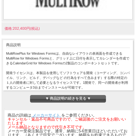
価格:202,400円(税込)
商品説明
MultiRowPlus for Windows Formsは、自由なレイアウトの表画面を作成できる
MultiRow for Windows Formsと、グリッド上に日付を表示してカレンダーを作成で
きるCalendarGrid for Windows Formsの2製品のコンポーネントセットです。
開発ライセンスは、本製品を使用してソフトウェアを開発（コーディング、コンパ
イル、リンク、ビルド、デバッグなど の行為をすべて含みます）する際の特定の
１人の開発者に対して必要となるライセンスです。1開発で、同一の開発者が利用
するコンピュータ3台までインストールが可能です。
※納品形態は電子納品（メール納品）となります。
▼ 商品説明の続きを見る ▼
通常はご注文時のメールアドレスに送信させていただきます。
ご注文時にいただいているメールアドレス以外に送信をご希望の場合は、その旨を
備考欄に記載ください。
商品の詳細は
メーカーサイト
をご参照ください。
キャンセル・返品不可商品ですので、ご確認後のご注文をお願いい
たします。
メール納品となりますので代引き不可です。
メーカー受発注製品です。通常、納期に5-6営業日ほどいただいてお
ります。（あくまで目安でございます。納期をお約束できるもので