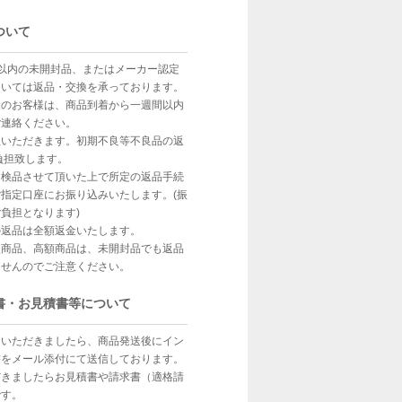
ついて
以内の未開封品、またはメーカー認定
ついては返品・交換を承っております。
望のお客様は、商品到着から一週間以内
ご連絡ください。
担いただきます。初期不良等不良品の返
負担致します。
、検品させて頂いた上で所定の返品手続
指定口座にお振り込みいたします。(振
負担となります)
の返品は全額返金いたします。
型商品、高額商品は、未開封品でも返品
ませんのでご注意ください。
書・お見積書等について
文いただきましたら、商品発送後にイン
書をメール添付にて送信しております。
だきましたらお見積書や請求書（適格請
です。