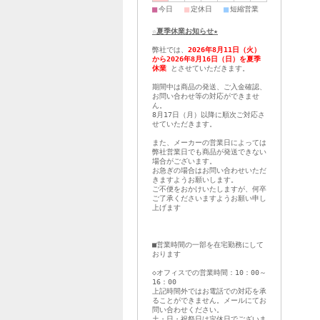
■
■
■
今日
定休日
短縮営業
☆夏季休業お知らせ★
弊社では、
2026年8月11日（火）
から2026年8月16日（日）を夏季
休業
とさせていただきます。
期間中は商品の発送、ご入金確認、
お問い合わせ等の対応ができませ
ん。
8月17日（月）以降に順次ご対応さ
せていただきます。
また、メーカーの営業日によっては
弊社営業日でも商品が発送できない
場合がございます。
お急ぎの場合はお問い合わせいただ
きますようお願いします。
ご不便をおかけいたしますが、何卒
ご了承くださいますようお願い申し
上げます
■営業時間の一部を在宅勤務にして
おります
◇オフィスでの営業時間：10：00～
16：00
上記時間外ではお電話での対応を承
ることができません。メールにてお
問い合わせください。
土・日・祝祭日は定休日でございま