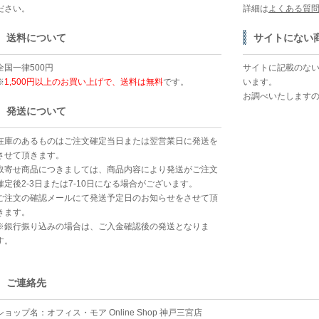
ださい。
詳細は
よくある質
送料について
サイトにない
全国一律500円
サイトに記載のな
※
1,500円以上のお買い上げで、送料は無料
です。
います。
お調べいたします
発送について
在庫のあるものはご注文確定当日または翌営業日に発送を
させて頂きます。
取寄せ商品につきましては、商品内容により発送がご注文
確定後2-3日または7-10日になる場合がございます。
ご注文の確認メールにて発送予定日のお知らせをさせて頂
きます。
※銀行振り込みの場合は、ご入金確認後の発送となりま
す。
ご連絡先
ショップ名：オフィス・モア Online Shop 神戸三宮店