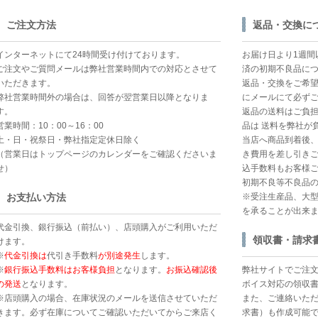
ご注文方法
返品・交換に
インターネットにて24時間受け付けております。
お届け日より1週間
ご注文やご質問メールは弊社営業時間内での対応とさせて
済の初期不良品に
いただきます。
返品・交換をご希
弊社営業時間外の場合は、回答が翌営業日以降となりま
にメールにて必ず
す。
返品の送料はご負
営業時間：10：00～16：00
品は 送料を弊社が
土・日・祝祭日・弊社指定定休日除く
当店へ商品到着後
（営業日はトップページのカレンダーをご確認くださいま
き費用を差し引きご
せ）
込手数料もお客様ご
初期不良等不良品
お支払い方法
※受注生産品、大
を承ることが出来
代金引換、銀行振込（前払い）、店頭購入がご利用いただ
領収書・請求
けます。
※
代金引換は
代引き手数料
が別途発生
します。
※
銀行振込手数料はお客様負担
となります。
お振込確認後
弊社サイトでご注
の発送
となります。
ボイス対応の領収
※店頭購入の場合、在庫状況のメールを送信させていただ
また、ご連絡いた
きます。必ず在庫についてご確認いただいてからご来店く
求書）も作成可能