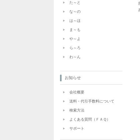
た～と
な～の
は～ほ
ま～も
や～よ
ら～ろ
わ～ん
お知らせ
会社概要
送料・代引手数料について
検索方法
よくある質問（ＦＡＱ）
サポート