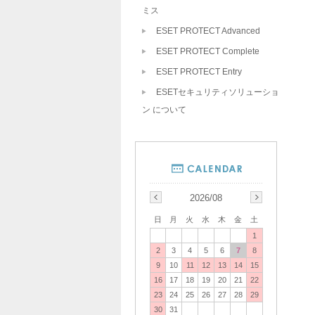
ミス
ESET PROTECT Advanced
ESET PROTECT Complete
ESET PROTECT Entry
ESETセキュリティソリューショ
ン について
2026/08
日
月
火
水
木
金
土
1
2
3
4
5
6
7
8
9
10
11
12
13
14
15
16
17
18
19
20
21
22
23
24
25
26
27
28
29
30
31