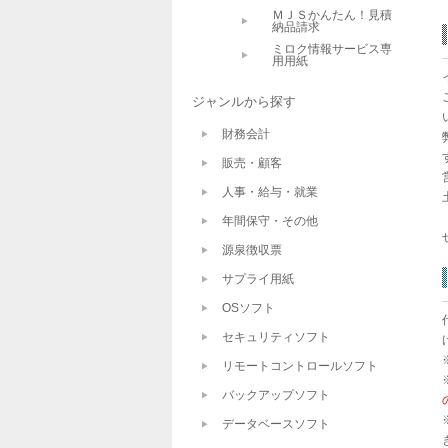
ＭＪＳかんたん！見積
納品請求
ミロク情報サービス専
用用紙
ジャンルから探す
財務会計
販売・顧客
人事・給与・就業
年間保守・その他
源泉徴収票
サプライ用紙
OSソフト
セキュリティソフト
リモートコントロールソフト
バックアップソフト
データベースソフト