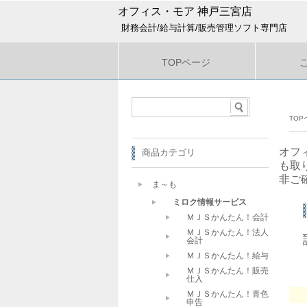
オフィス・モア 神戸三宮店
財務会計/給与計算/販売管理ソフト専門店
TOPページ
TOP
オフ
商品カテゴリ
も取
非ご
ま～も
ミロク情報サービス
ＭＪＳかんたん！会計
ＭＪＳかんたん！法人
会計
ＭＪＳかんたん！給与
ＭＪＳかんたん！販売
仕入
ＭＪＳかんたん！青色
申告