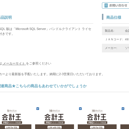
商品説明
商品仕様
h SQL 版は「Microsoft SQL Server」バンドルクライアント ライセ
製品名:
会計
付きです。
ＪＡＮコード:
49
メーカー:
ソ
は
メーカーサイト
をご参照ください
カーより最新版を手配いたします。納期に2-3営業日いただいております。
関連商品★こちらの商品もあわせていかがでしょうか