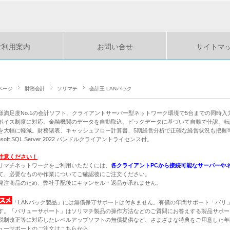
ご利用案内
お問い合せ
サイトマ
ページ
財務会計
ソリマチ
会計王 LANパック
様満足度No.1の会計ソフト。クライアントサーバー型ネットワーク環境で5台までの同時入
ボイス制度に対応。金融機関のデータを自動取込、ビックデータに基づいて自動で仕訳、転
を大幅に軽減。財務諸表、キャッシュフロー計算書、5期経営分析で正確な経営状況も把握
rosoft SQL Server 2022 バンドルクライアントライセンス付。
注意ください！
リマチネットワークをご利用いただくには、
各クライアントPCから接続可能なサーバーや
て、必要なものや作業についてご確認後にご注文ください。
発注商品のため、弊社手配後にキャンセル・返品が承れません。
「LANパック製品」には無償保守サポートは付きません。有償の年間サポート「バリ
す。「バリューサポート」はソリマチ製品の操作方法などのご質問にお答えする製品サポー
税制改正等に対応したレベルアップソフトの無償提供など、さまざまな特典をご用意した年
ューサポートのご注文は
こちらから。