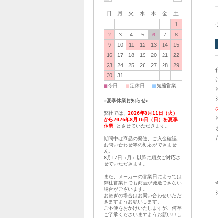
日
月
火
水
木
金
土
1
2
3
4
5
6
7
8
9
10
11
12
13
14
15
16
17
18
19
20
21
22
23
24
25
26
27
28
29
30
31
■
■
■
今日
定休日
短縮営業
☆夏季休業お知らせ★
弊社では、
2026年8月11日（火）
から2026年8月16日（日）を夏季
休業
とさせていただきます。
期間中は商品の発送、ご入金確認、
お問い合わせ等の対応ができませ
ん。
8月17日（月）以降に順次ご対応さ
せていただきます。
また、メーカーの営業日によっては
弊社営業日でも商品が発送できない
場合がございます。
お急ぎの場合はお問い合わせいただ
きますようお願いします。
ご不便をおかけいたしますが、何卒
ご了承くださいますようお願い申し