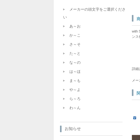
メーカーの頭文字をご選択くださ
い
あ～お
wit
か～こ
ンス
さ～そ
た～と
な～の
詳細
は～ほ
ま～も
メー
や～よ
ら～ろ
わ～ん
お知らせ