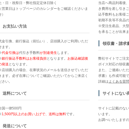
土・日・祝祭日・弊社指定定休日除く
当店へ商品到着後
（営業日はトップページのカレンダーをご確認くださいま
き費用を差し引きご
せ）
込手数料もお客様ご
初期不良等不良品
お支払い方法
※受注生産品、大
を承ることが出来
代金引換、銀行振込（前払い）、店頭購入がご利用いただ
領収書・請求
けます。
※
代金引換は
代引き手数料
が別途発生
します。
※
銀行振込手数料はお客様負担
となります。
お振込確認後
弊社サイトでご注
の発送
となります。
ボイス対応の領収
※店頭購入の場合、在庫状況のメールを送信させていただ
また、ご連絡いた
きます。必ず在庫についてご確認いただいてからご来店く
求書）も作成可能
ださい。
詳細は
よくある質
送料について
サイトにない
全国一律500円
サイトに記載のな
※
1,500円以上のお買い上げで、送料は無料
です。
います。
お調べいたします
発送について