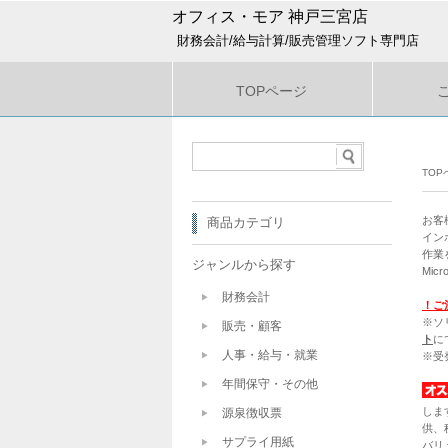
オフィス・モア 神戸三宮店
財務会計/給与計算/販売管理ソフト専門店
TOPページ
TOP
お客
商品カテゴリ
イン
作業
ジャンルから探す
Mic
財務会計
！ご
※ソ
販売・顧客
ト
に
人事・給与・就業
※受
年間保守・その他
しま
源泉徴収票
供、
サプライ用紙
バリ