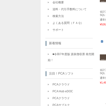
会社概要
送料・代引手数料について
会計王
SQ
検索方法
通常
よくある質問（ＦＡＱ）
¥528
サポート
新着情報
■令和7年度版 源泉徴収票 発売開
始！
会計王
注目！PCAソフト
SQL
通常
¥1,4
PCAクラウド
PCA Hub eDOC
PCAクラウド
PCAサブスク