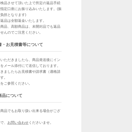
、検品させて頂いた上で所定の返品手続
指定口座にお振り込みいたします。(振
負担となります)
の返品は全額返金いたします。
型商品、高額商品は、未開封品でも返品
ませんのでご注意ください。
書・お見積書等について
文いただきましたら、商品発送後にイン
書をメール添付にて送信しております。
だきましたらお見積書や請求書（適格請
です。
問
をご参照ください。
商品について
い商品でもお取り扱い出来る場合がござ
ので、
お問い合わせ
くださいませ。