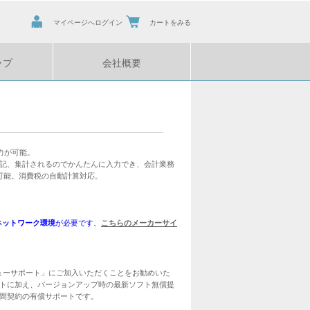
マイページへログイン
カートをみる
ップ
会社概要
力が可能。
記、集計されるのでかんたんに入力でき、会計業務
可能。消費税の自動計算対応。
ネットワーク環境
が必要です
。
こちらのメーカーサイ
ューサポート」にご加入いただくことをお勧めいた
トに加え、バージョンアップ時の最新ソフト無償提
間契約の有償サポートです。