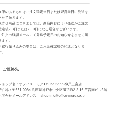
在庫のあるものはご注文確定当日または翌営業日に発送を
させて頂きます。
取寄せ商品につきましては、商品内容により発送がご注文
確定後2-3日または7-10日になる場合がございます。
ご注文の確認メールにて発送予定日のお知らせをさせて頂
きます。
※銀行振り込みの場合は、ご入金確認後の発送となりま
す。
ご連絡先
ショップ名：オフィス・モア Online Shop 神戸三宮店
所在地：〒651-0084 兵庫県神戸市中央区磯辺通2-2-16 三宮南ビル3階
お問合せメールアドレス：
shop-info@office-more.co.jp