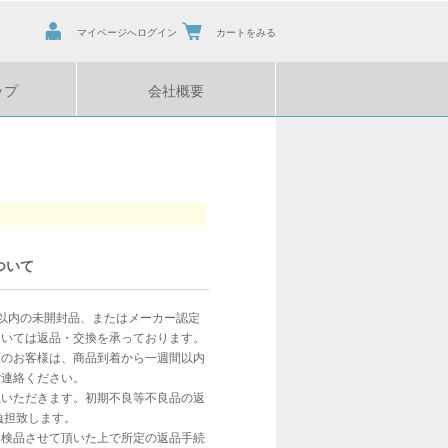
マイページへログイン
カートをみる
ップ
会社概要
ついて
以内の未開封品、またはメーカー認定
ついては返品・交換を承っております。
望のお客様は、商品到着から一週間以内
ご連絡ください。
担いただきます。初期不良等不良品の返
負担致します。
、検品させて頂いた上で所定の返品手続