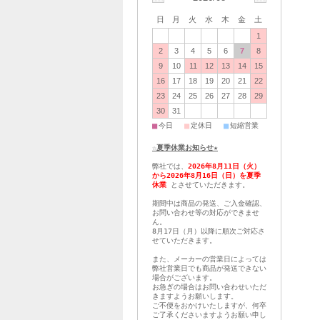
日
月
火
水
木
金
土
1
2
3
4
5
6
7
8
9
10
11
12
13
14
15
16
17
18
19
20
21
22
23
24
25
26
27
28
29
30
31
■
■
■
今日
定休日
短縮営業
☆夏季休業お知らせ★
弊社では、
2026年8月11日（火）
から2026年8月16日（日）を夏季
休業
とさせていただきます。
期間中は商品の発送、ご入金確認、
お問い合わせ等の対応ができませ
ん。
8月17日（月）以降に順次ご対応さ
せていただきます。
また、メーカーの営業日によっては
弊社営業日でも商品が発送できない
場合がございます。
お急ぎの場合はお問い合わせいただ
きますようお願いします。
ご不便をおかけいたしますが、何卒
ご了承くださいますようお願い申し