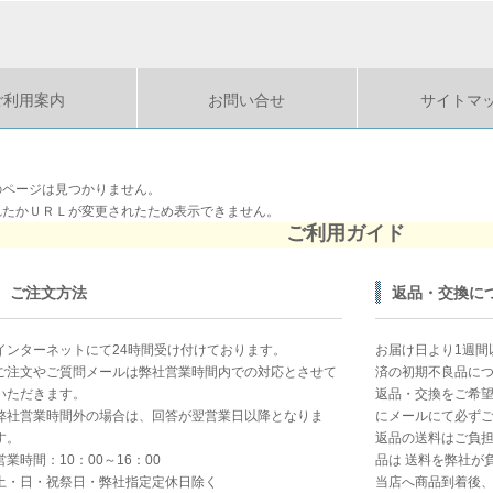
ご利用案内
お問い合せ
サイトマ
のページは見つかりません。
れたかＵＲＬが変更されたため表示できません。
ご利用ガイド
ご注文方法
返品・交換に
インターネットにて24時間受け付けております。
お届け日より1週間
ご注文やご質問メールは弊社営業時間内での対応とさせて
済の初期不良品に
いただきます。
返品・交換をご希
弊社営業時間外の場合は、回答が翌営業日以降となりま
にメールにて必ず
す。
返品の送料はご負
営業時間：10：00～16：00
品は 送料を弊社が
土・日・祝祭日・弊社指定定休日除く
当店へ商品到着後