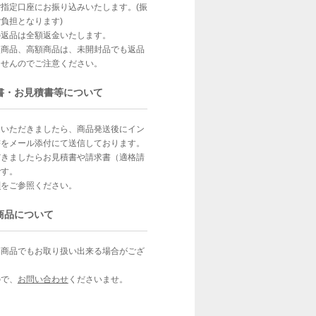
指定口座にお振り込みいたします。(振
負担となります)
の返品は全額返金いたします。
型商品、高額商品は、未開封品でも返品
ませんのでご注意ください。
書・お見積書等について
文いただきましたら、商品発送後にイン
書をメール添付にて送信しております。
だきましたらお見積書や請求書（適格請
です。
問
をご参照ください。
商品について
い商品でもお取り扱い出来る場合がござ
ので、
お問い合わせ
くださいませ。