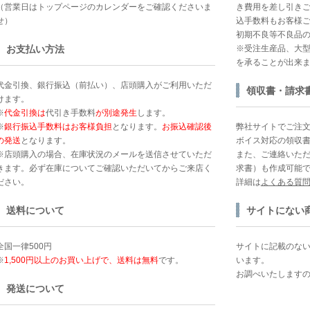
（営業日はトップページのカレンダーをご確認くださいま
き費用を差し引きご
せ）
込手数料もお客様ご
初期不良等不良品
お支払い方法
※受注生産品、大
を承ることが出来
代金引換、銀行振込（前払い）、店頭購入がご利用いただ
領収書・請求
けます。
※
代金引換は
代引き手数料
が別途発生
します。
※
銀行振込手数料はお客様負担
となります。
お振込確認後
弊社サイトでご注
の発送
となります。
ボイス対応の領収
※店頭購入の場合、在庫状況のメールを送信させていただ
また、ご連絡いた
きます。必ず在庫についてご確認いただいてからご来店く
求書）も作成可能
ださい。
詳細は
よくある質
送料について
サイトにない
全国一律500円
サイトに記載のな
※
1,500円以上のお買い上げで、送料は無料
です。
います。
お調べいたします
発送について