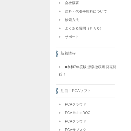
会社概要
送料・代引手数料について
検索方法
よくある質問（ＦＡＱ）
サポート
新着情報
■令和7年度版 源泉徴収票 発売開
始！
注目！PCAソフト
PCAクラウド
PCA Hub eDOC
PCAクラウド
PCAサブスク