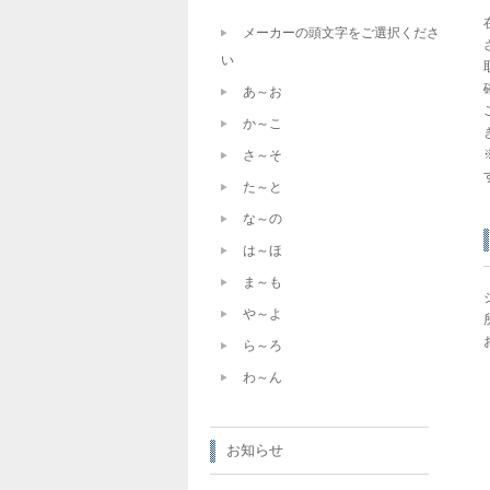
メーカーの頭文字をご選択くださ
い
あ～お
か～こ
さ～そ
た～と
な～の
は～ほ
ま～も
や～よ
ら～ろ
わ～ん
お知らせ