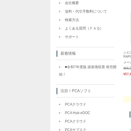
会社概要
送料・代引手数料について
検索方法
よくある質問（ＦＡＱ）
サポート
シビル
新着情報
RAPI
メー
■令和7年度版 源泉徴収票 発売開
¥66,
始！
¥57,
注目！PCAソフト
PCAクラウド
PCA Hub eDOC
PCAクラウド
PCAサブスク