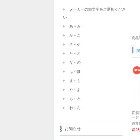
メーカーの頭文字をご選択くださ
い
あ～お
か～こ
商品
さ～そ
た～と
な～の
は～ほ
ま～も
や～よ
ら～ろ
わ～ん
図脳R
ージ
通常
お知らせ
¥123