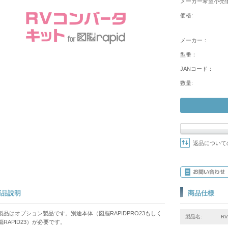
メーカー希望小売価
価格:
メーカー：
型番：
JANコード：
数量:
返品について
商品説明
商品仕様
製品はオプション製品です。別途本体（図脳RAPIDPRO23もしく
製品名:
R
脳RAPID23）が必要です。