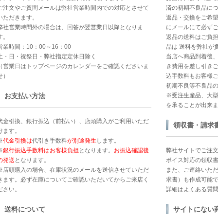
ご注文やご質問メールは弊社営業時間内での対応とさせて
済の初期不良品に
いただきます。
返品・交換をご希
弊社営業時間外の場合は、回答が翌営業日以降となりま
にメールにて必ず
す。
返品の送料はご負
営業時間：10：00～16：00
品は 送料を弊社が
土・日・祝祭日・弊社指定定休日除く
当店へ商品到着後
（営業日はトップページのカレンダーをご確認くださいま
き費用を差し引きご
せ）
込手数料もお客様ご
初期不良等不良品
お支払い方法
※受注生産品、大
を承ることが出来
代金引換、銀行振込（前払い）、店頭購入がご利用いただ
領収書・請求
けます。
※
代金引換は
代引き手数料
が別途発生
します。
※
銀行振込手数料はお客様負担
となります。
お振込確認後
弊社サイトでご注
の発送
となります。
ボイス対応の領収
※店頭購入の場合、在庫状況のメールを送信させていただ
また、ご連絡いた
きます。必ず在庫についてご確認いただいてからご来店く
求書）も作成可能
ださい。
詳細は
よくある質
送料について
サイトにない