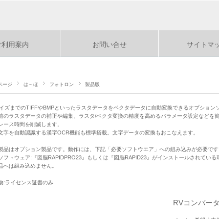
ご利用案内
お問い合せ
サイトマ
ページ
は～ほ
フォトロン
製品版
サイズまでのTIFFやBMPといったラスタデータをベクタデータに自動変換できるオプション
前のラスタデータの補正や編集、ラスタ/ベクタ変換の精度を高めるパラメータ設定などを
レース時間を削減します。
文字を自動認識する漢字OCR機能も標準搭載。文字データの変換もおこなえます。
製品はオプション製品です。動作には、下記「必要ソフトウエア」への組み込みが必要です
ソフトウェア:『図脳RAPIDPRO23』もしくは『図脳RAPID23』がインストールされている環境
品へは組み込めません。
物:ライセンス証書のみ
RVコンバータキ