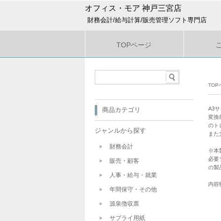
オフィス・モア 神戸三宮店
財務会計/給与計算/販売管理ソフト専門店
TOPページ
TOP
A3
商品カテゴリ
変換
のト
ジャンルから探す
また
財務会計
※本
必要
販売・顧客
の製
人事・給与・就業
内容
年間保守・その他
源泉徴収票
サプライ用紙