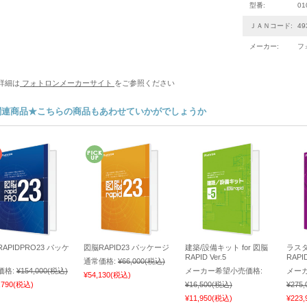
型番:
01
ＪＡＮコード:
49
メーカー:
フ
詳細は
フォトロンメーカーサイト
をご参照ください
関連商品★こちらの商品もあわせていかがでしょうか
APIDPRO23 パッケ
図脳RAPID23 パッケージ
建築/設備キット for 図脳
ラスタ
RAPID Ver.5
RAPI
通常価格:
¥66,000
(税込)
価格:
¥154,000
(税込)
メーカー希望小売価格:
メー
¥54,130
(税込)
,790
(税込)
¥16,500
(税込)
¥275,
¥11,950
(税込)
¥223,