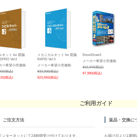
キット for 図脳
メカニカルキット for 図脳
RoomDraw3
DPRO Ver2
RAPID Ver.5
メーカー希望小売価格:
カー希望小売価格:
メーカー希望小売価格:
¥10,340
(税込)
000
(税込)
¥33,000
(税込)
¥7,990
(税込)
420
(税込)
¥23,450
(税込)
ご利用ガイド
ご注文方法
返品・交換に
インターネットにて24時間受け付けております。
お届け日より1週間