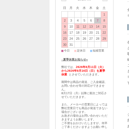
日
月
火
水
木
金
土
1
2
3
4
5
6
7
8
9
10
11
12
13
14
15
16
17
18
19
20
21
22
23
24
25
26
27
28
29
30
31
■
■
■
今日
定休日
短縮営業
☆夏季休業お知らせ★
弊社では、
2026年8月11日（火）
から2026年8月16日（日）を夏季
休業
とさせていただきます。
期間中は商品の発送、ご入金確認、
お問い合わせ等の対応ができませ
ん。
8月17日（月）以降に順次ご対応さ
せていただきます。
また、メーカーの営業日によっては
弊社営業日でも商品が発送できない
場合がございます。
お急ぎの場合はお問い合わせいただ
きますようお願いします。
ご不便をおかけいたしますが、何卒
ご了承くださいますようお願い申し