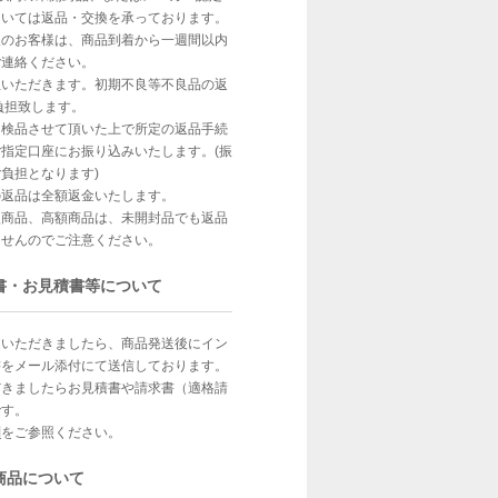
ついては返品・交換を承っております。
望のお客様は、商品到着から一週間以内
ご連絡ください。
担いただきます。初期不良等不良品の返
負担致します。
、検品させて頂いた上で所定の返品手続
指定口座にお振り込みいたします。(振
負担となります)
の返品は全額返金いたします。
型商品、高額商品は、未開封品でも返品
ませんのでご注意ください。
書・お見積書等について
文いただきましたら、商品発送後にイン
書をメール添付にて送信しております。
だきましたらお見積書や請求書（適格請
です。
問
をご参照ください。
商品について