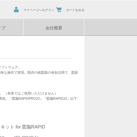
マイページへログイン
カートをみる
ップ
会社概要
ソフトウェア。
簡単な操作で実現。既存の紙図面の有効活用で、図面
。 （単体ではご使用いただけません）
。『図脳RAPIDPRO22』『図脳RAPID22』以下
ット for 図脳RAPID