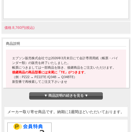
価格:8,760円(税込)
商品説明
エプソン販売株式会社では2026年3月末日にて会計専用用紙（帳票・バイ
ンダー類）の販売を終了いたしました。
帳票につきましては一部商品を除き、後継商品をご注文いただけます。
後継商品の商品型番には末尾に「TE」がつきます
。
（例：PZ22 → PZ22TE /Q34B → Q34BTE）
新型番で再検索してご注文下さいませ
▼ 商品説明の続きを見る ▼
エプソンの会計・給与シリーズ用帳票です。
のり付・折込用窓付封筒。
プリンターでの印刷には対応していません。
メーカー取り寄せ商品です。納期に1週間ほどいただいております。
入数：200枚。