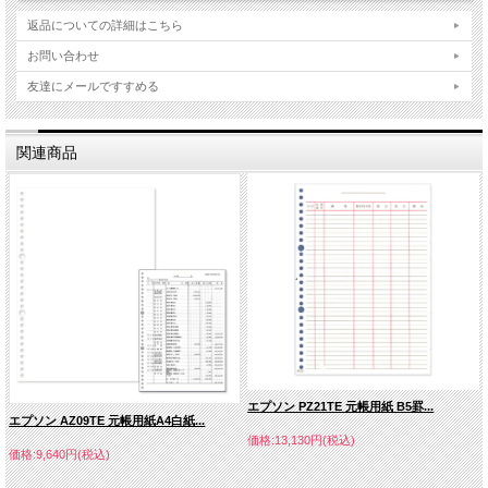
返品についての詳細はこちら
お問い合わせ
友達にメールですすめる
関連商品
エプソン PZ21TE 元帳用紙 B5罫...
エプソン AZ09TE 元帳用紙A4白紙...
価格:13,130円(税込)
価格:9,640円(税込)